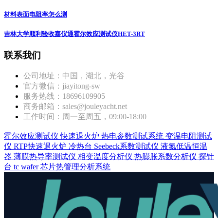
材料表面电阻率怎么测
吉林大学顺利验收嘉仪通霍尔效应测试仪HET-3RT
联系我们
公司地址：中国，湖北，光谷
官方微信：jiayitong-sw
服务热线：18696109905
商务邮箱：sales@jouleyacht.net
工作时间：周一至周五，09:00-18:00
霍尔效应测试仪
快速退火炉
热电参数测试系统
变温电阻测试
仪
RTP快速退火炉
冷热台
Seebeck系数测试仪
液氮低温恒温
器
薄膜热导率测试仪
相变温度分析仪
热膨胀系数分析仪
探针
台
tc wafer
芯片热管理分析系统