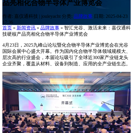
品亮相化合物半导体产业博览会
作者: 嘉仪通科技 | jouleyacht
分类:
品牌故事
日期: 2025-04-23
17:36
首页
»
新闻资讯
»
品牌故事
»
智汇光谷、激活未来：嘉仪通科
技硬核产品亮相化合物半导体产业博览会
4月23日，2025九峰山论坛暨化合物半导体产业博览会在光谷
国际会展中心盛大开幕。作为国内化合物半导体领域规模大、
层次高的行业盛会，本届论坛吸引了全球近300家产业链龙头
企业齐聚，覆盖从材料、设备到制造、应用的全产业链生态。