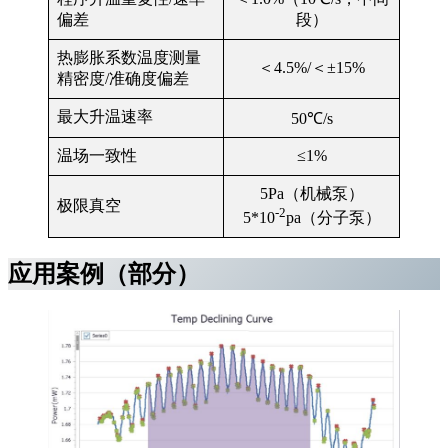
偏差
段）
热膨胀系数温度测量
＜4.5%/＜±15%
精密度/准确度偏差
最大升温速率
50℃/s
温场一致性
≤1%
5Pa（机械泵）
极限真空
-2
5*10
pa（分子泵）
应用案例（部分）