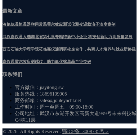
最新文章
液氮低温恒温器联用常温霍尔效应测试仪测变温载流子浓度案例
武汉嘉仪通入选湖北省第七批专精特新中小企业 科技创新助力高质量发展
‌西安石油大学理学院莅临嘉仪通调研校企合作，共商人才培养与就业新路径
嘉仪通霍尔效应测试仪：助力氧化镓单晶产业突破
联系我们
官方微信：jiayitong-sw
服务热线：18696109905
商务邮箱：sales@jouleyacht.net
工作时间：周一至周五，09:00-18:00
公司地址：武汉市东湖开发区高新大道999号未来科技城
C4栋11层
© 2026. All Rights Reserved.
鄂ICP备13008735号-2